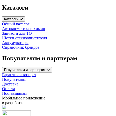
Цилиндр задний торм.
Каталоги
Каталоги
Общий каталог
Автокосметика и химия
Запчасти для ТО
Щетки стеклоочистителя
Аккумуляторы
Справочник брендов
HOFER H * * * 0
Покупателям и партнерам
Датчик положения
дроссельной заслонки
ВАЗ 2112
Покупателям и партнерам
Гарантия и возврат
Покупателям
Доставка
Оплата
Поставщикам
Мобильное приложение
в разработке