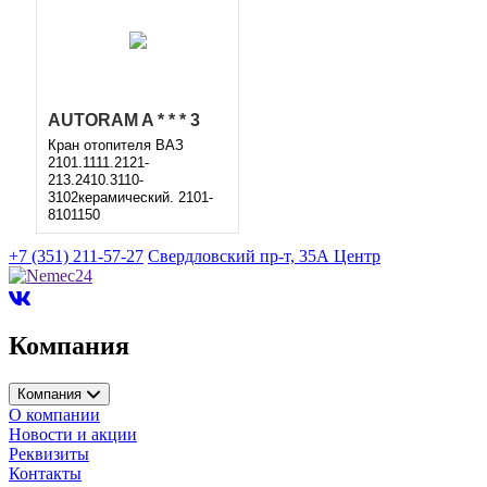
AUTORAM A * * * 3
Кран отопителя ВАЗ
2101.1111.2121-
213.2410.3110-
3102керамический. 2101-
8101150
+7 (351) 211-57-27
Свердловский пр-т, 35А Центр
Компания
Компания
О компании
Новости и акции
AVTOSTANDART 2 *
Реквизиты
* * 8
Контакты