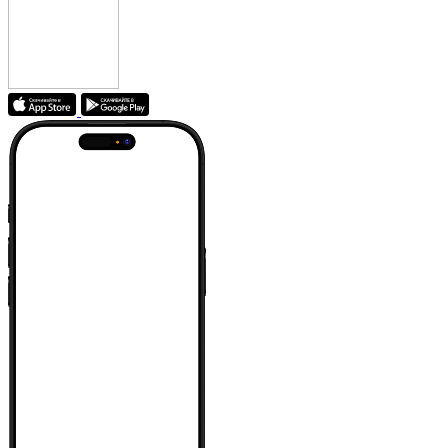
HOLA S1
Свечи зажигания
Jonnesway A * * * 0
Комплект щупов 20
пластин 0.05-1мм