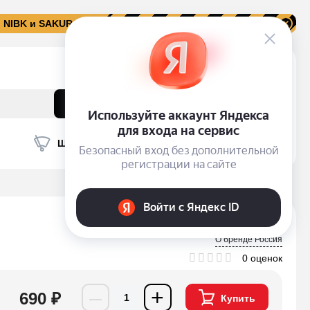
, NIBK и SAKURA
+7 (351) 211-57-27
График работы
0
Найти
Войти
Гараж
Бонусы
Заказы
Корзина
Щетки с/о
Автокосметика
О бренде Россия
0 оценок
–
+
690 ₽
Купить