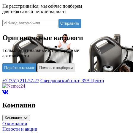
Не расстраивайся, мы сейчас подберем
для тебя самый четкий вариант
Оригинальные каталоги
Только оригинальные и проверенные
автозапчасти
Перейти в каталог
Помочь с подбором
+7 (351) 211-57-27
Свердловский пр-т, 35А Центр
Компания
Компания
О компании
Новости и акции