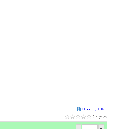
О бренде HINO
0 оценок
–
+