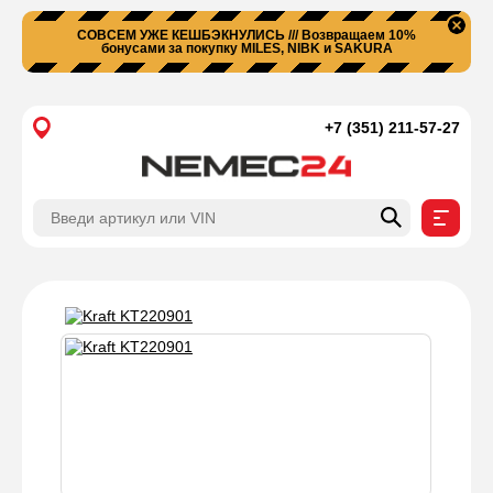
СОВСЕМ УЖЕ КЕШБЭКНУЛИСЬ /// Возвращаем 10%
бонусами за покупку MILES, NIBK и SAKURA
+7 (351) 211-57-27