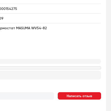
000154275
09
ермостат MASUMA WV54-82