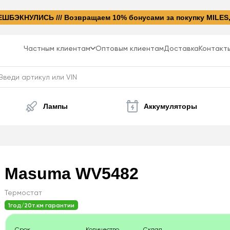
БЭКНУЛИСЬ /// Возвращаем 10% бонусами за покупку MILES
Частным клиентам
Оптовым клиентам
Доставка
Контакт
Лампы
Аккумуляторы
Masuma
WV5482
Термостат
1год/20т.км гарантии
Срок
Количество
Склад