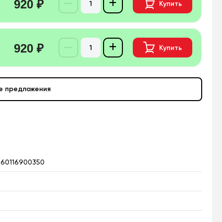
–
+
920 ₽
Купить
–
+
920 ₽
Купить
е предложения
560116900350
5
5