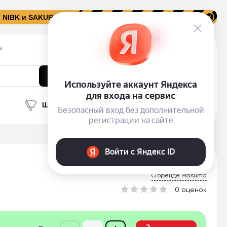
, NIBK и SAKURA
ы
+7 (351) 211-57-27
График работы
0
Найти
Войти
Гараж
Бонусы
Заказы
Корзина
Щетки с/о
Автокосметика
О бренде Masuma
0 оценок