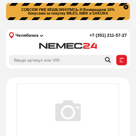
СОВСЕМ УЖЕ КЕШБЭКНУЛИСЬ /// Возвращаем 10%
бонусами за покупку MILES, NIBK и SAKURA
Челябинск
+7 (351) 211-57-27