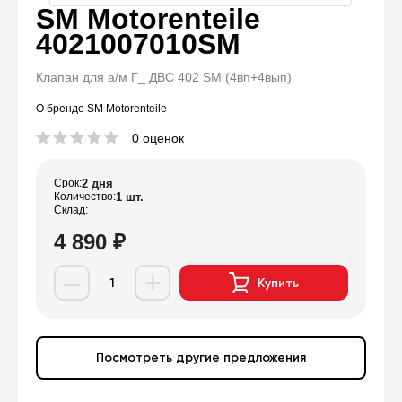
SM Motorenteile
4021007010SM
Клапан для а/м Г_ ДВС 402 SM (4вп+4вып)
О бренде SM Motorenteile
0 оценок
Срок
2 дня
Количество
1 шт.
Склад
4 890 ₽
–
+
Купить
Посмотреть другие предложения